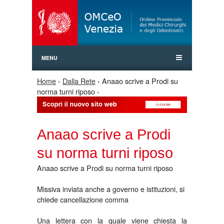
Jump to Navigation
MENU
Home
›
Dalla Rete
› Anaao scrive a Prodi su
Tu sei qui
norma turni riposo ›
Anaao scrive a Prodi
su norma turni riposo
Anaao scrive a Prodi su norma turni riposo
Missiva inviata anche a governo e istituzioni, si
chiede cancellazione comma
Una lettera con la quale viene chiesta la