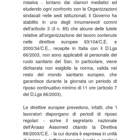
missiva - lontano dai clamori mediatici ed
eludendo ogni confronto con le Organizzazioni
sindacali nelle sedi istituzionali, il Governo ha
stabilito in uno degli innumerevoli commi
dell'articolo 3 (il n. 85) che alcune delle tutele
relative all'organizzazione del lavoro contenute
nelle direttive europee 93/104/C.E. e
2000/34/C.E., recepite in Italia con il D.Lgs
66/2003, non sono applicabili al personale del
ruolo sanitario del Ssn. In particolare, viene
dichiarata non esigibile la norma, valida nel
resto del mondo sanitario europeo, che
garantisce durante la giornata un periodo di
riposo continuativo minimo di 11 ore (articolo 7
del D.Lgs 66/2003).
Le direttive europee prevedono, infatti, che 'i
lavoratori dispongano di periodi di riposo
regolari - scrive il segretario nazionale
dell'Anaao Assomed citando la Direttiva
88/2003/C.E. - la cui durata è espressa in unità
di tempo, e sufficientemente lunghi e continui