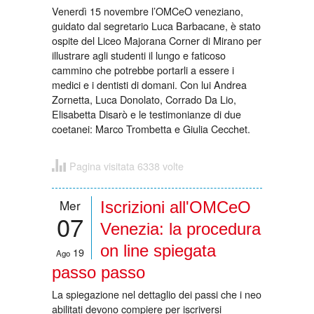
Venerdì 15 novembre l’OMCeO veneziano,
guidato dal segretario Luca Barbacane, è stato
ospite del Liceo Majorana Corner di Mirano per
illustrare agli studenti il lungo e faticoso
cammino che potrebbe portarli a essere i
medici e i dentisti di domani. Con lui Andrea
Zornetta, Luca Donolato, Corrado Da Lio,
Elisabetta Disarò e le testimonianze di due
coetanei: Marco Trombetta e Giulia Cecchet.
Pagina visitata 6338 volte
Mer
Iscrizioni all'OMCeO
07
Venezia: la procedura
on line spiegata
19
Ago
passo passo
La spiegazione nel dettaglio dei passi che i neo
abilitati devono compiere per iscriversi