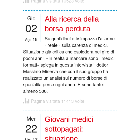
Pagina visitata 10523 volte
Gio
Alla ricerca della
02
borsa perduta
Su quotidiani e tv impazza l'allarme
18
Ago
- reale - sulla carenza di medici.
Situazione già critica che esploderà nel giro di
pochi anni. «In realtà a mancare sono i medici
formati» spiega in questa intervista il dottor
Massimo Minerva che con il suo gruppo ha
realizzato un'analisi sul numero di borse di
specialità perse ogni anno. E sono tante:
almeno 500.
Pagina visitata 11413 volte
Mer
Giovani medici
22
sottopagati:
situazione
17
Nov