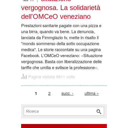
vergognosa. La solidarietà
dell'OMCeO veneziano
Prestazioni sanitarie pagate con una pizza e
una birra, quando va bene. La denuncia,
lanciata da Fimmglazio tv, mette in risalto il
"mondo sommerso della sotto occupazione
medica". Le storie raccontate su una pagina
Facebook. L'OMCeO veneziano: «Situazione
vergognosa. Basta con liberalizzazione delle
tariffe che umilia e svilisce la professione».
Pagina visitata 9811 volte
Pagine
2
succ. ›
ultima »
1
Form di ricerca
Cerca