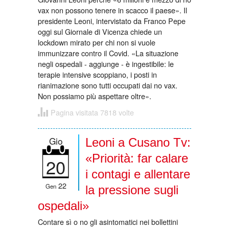
vax non possono tenere in scacco il paese». Il
presidente Leoni, intervistato da Franco Pepe
oggi sul Giornale di Vicenza chiede un
lockdown mirato per chi non si vuole
immunizzare contro il Covid. «La situazione
negli ospedali - aggiunge - è ingestibile: le
terapie intensive scoppiano, i posti in
rianimazione sono tutti occupati dai no vax.
Non possiamo più aspettare oltre».
Pagina visitata 7818 volte
Gio
Leoni a Cusano Tv:
«Priorità: far calare
20
i contagi e allentare
22
Gen
la pressione sugli
ospedali»
Contare sì o no gli asintomatici nei bollettini