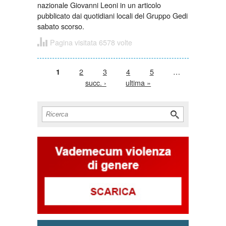
nazionale Giovanni Leoni in un articolo
pubblicato dai quotidiani locali del Gruppo Gedi
sabato scorso.
Pagina visitata 6578 volte
Pagine
2
3
4
5
…
1
succ. ›
ultima »
Form di ricerca
Cerca