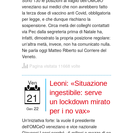
Sono 130 le posizioni al vaglio dell'OMCeO
veneziano sui medici che non avrebbero fatto
la terza dose di vaccino anti Covid, obbligatoria
per legge, e che dunque rischiano la
sospensione. Circa metà dei colleghi contattati
via Pec dalla segreteria prima di Natale ha,
infatti, dimostrato la propria posizione regolare:
un'altra metà, invece, non ha comunicato nulla.
Ne parla oggi Matteo Riberto sul Corriere del
Veneto.
Pagina visitata 11668 volte
Ven
Leoni: «Situazione
ingestibile: serve
21
un lockdown mirato
22
Gen
per i no vax»
Un'iniziativa forte: la vuole il presidente
dell'OMCeO veneziano e vice nazionale
Giovanni Leoni perché «6 milioni e mezzo di no