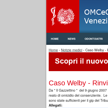
HOME
NEWS
ODONTOIATRI
Home
›
Notizie medici
› Caso Welby - Ri
Tu sei qui
Caso Welby - Rinvio
Da " Il Gazzettino " del 9 giugno 2007 
reato di omicidio del consenziente. Le
sono state sufficienti per il gip del Tr
Allegati: