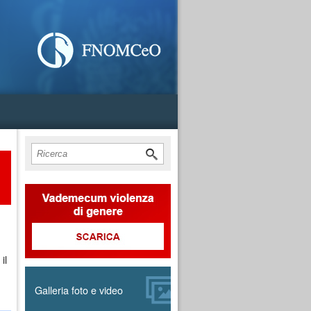
Cerca
Form di ricerca
il
Galleria foto e video