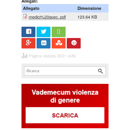
Allegati:
Allegato
Dimensione
medici%20spec..pdf
123.64 KB
Share
Twee
t
Pagina visitata 2631 volte
Cerca
Form di ricerca