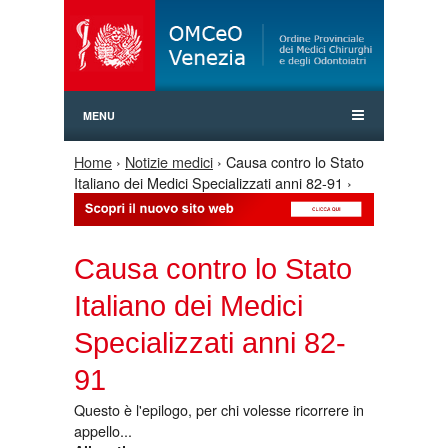
Jump to Navigation
MENU
Home
›
Notizie medici
› Causa contro lo Stato
Tu sei qui
Italiano dei Medici Specializzati anni 82-91 ›
Causa contro lo Stato
Italiano dei Medici
Specializzati anni 82-
91
Questo è l'epilogo, per chi volesse ricorrere in
appello...