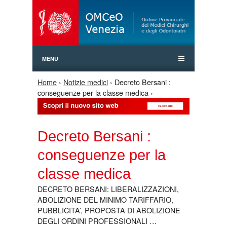
Jump to Navigation
MENU
Home
›
Notizie medici
› Decreto Bersani :
Tu sei qui
conseguenze per la classe medica ›
Decreto Bersani :
conseguenze per la
classe medica
DECRETO BERSANI: LIBERALIZZAZIONI,
ABOLIZIONE DEL MINIMO TARIFFARIO,
PUBBLICITA’, PROPOSTA DI ABOLIZIONE
DEGLI ORDINI PROFESSIONALI …