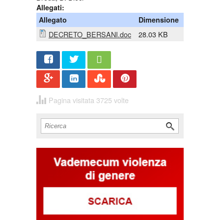
Allegati:
Allegato
Dimensione
DECRETO_BERSANI.doc
28.03 KB
Share
Twee
t
Pagina visitata 3725 volte
Cerca
Form di ricerca