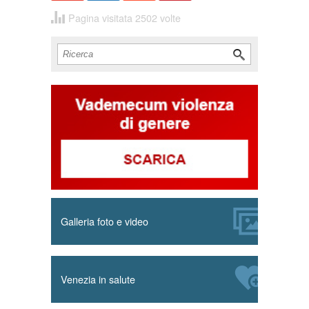
t
Pagina visitata 2502 volte
Cerca
Form di ricerca
Galleria foto e video
Venezia in salute