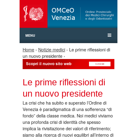
Jump to Navigation
MENU
Home
›
Notizie medici
› Le prime riflessioni di
Tu sei qui
un nuovo presidente ›
Le prime riflessioni di
un nuovo presidente
La crisi che ha subito e superato l’Ordine di
Venezia è paradigmatica di una sofferenza “di
fondo” della classe medica. Noi medici viviamo
una profonda crisi di identità che spesso
implica la rivisitazione dei valori di riferimento;
siamo alla ricerca di nuovi equilibri all’interno di