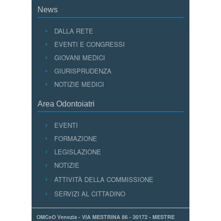
News
DALLA RETE
EVENTI E CONGRESSI
GIOVANI MEDICI
GIURISPRUDENZA
NOTIZIE MEDICI
Area Odontoiatri
EVENTI
FORMAZIONE
LEGISLAZIONE
NOTIZIE
ATTIVITÀ DELLA COMMISSIONE
SERVIZI AL CITTADINO
OMCeO Venezia - VIA MESTRINA 86 - 30172 - MESTRE