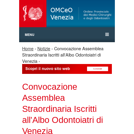
Jump to Navigation
MENU
Home
›
Notizie
› Convocazione Assemblea
Tu sei qui
Straordinaria Iscritti all'Albo Odontoiatri di
Venezia ›
Convocazione
Assemblea
Straordinaria Iscritti
all'Albo Odontoiatri di
Venezia