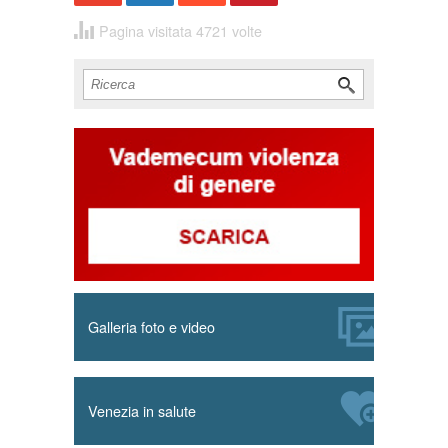
t
Pagina visitata 4721 volte
Cerca
Form di ricerca
Galleria foto e video
Venezia in salute