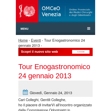
Jump to Navigation
MENU
Home
›
Eventi
› Tour Enogastronomico 24
Tu sei qui
gennaio 2013 ›
Tour Enogastronomico
24 gennaio 2013
Giovedì, Gennaio 24, 2013
Cari Colleghi, Gentili Colleghe,
ho il piacere di invitarVi all'incontro organizzato
dalla Commissione Odontoiatri in