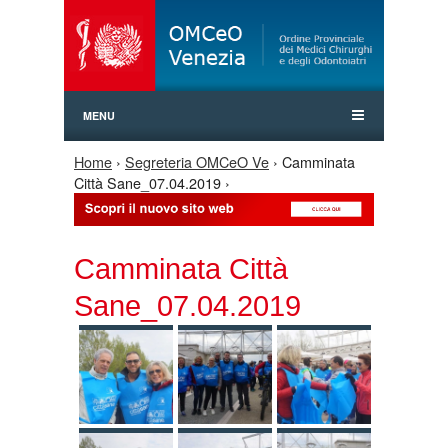
Jump to Navigation
MENU
Home
›
Segreteria OMCeO Ve
› Camminata
Tu sei qui
Città Sane_07.04.2019 ›
Camminata Città
Sane_07.04.2019