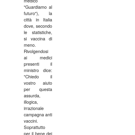
medico
"Guardiamo al
futuro"), la
città in Italia
dove, secondo
le statistiche,
si vaccina di
meno.
Rivolgendosi
ai medici
presenti il
ministro dice:
"Chiedo il
vostro aiuto
per questa
assurda,
illogica,
irrazionale
campagna anti
vaccini.
Soprattutto
per il bene dei