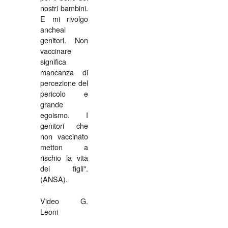
nostri bambini.
E mi rivolgo
ancheai
genitori. Non
vaccinare
significa
mancanza di
percezione del
pericolo e
grande
egoismo. I
genitori che
non vaccinato
metton a
rischio la vita
dei figli".
(ANSA).
Video G.
Leoni