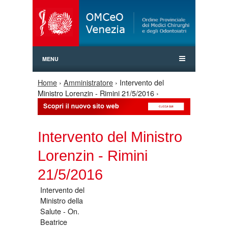
Jump to Navigation
MENU
Home
›
Amministratore
› Intervento del
Tu sei qui
Ministro Lorenzin - Rimini 21/5/2016 ›
Intervento del Ministro
Lorenzin - Rimini
21/5/2016
Intervento del
Ministro della
Salute - On.
Beatrice