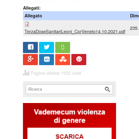
Allegati:
Allegato
Dim
235
TerzaDoseSanitariLeoni_CorVeneto14.10.2021.pdf
Share
Twee
t
Pagina visitata 1532 volte
Cerca
Form di ricerca