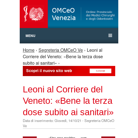
Jump to Navigation
MENU
Home
›
Segreteria OMCeO Ve
› Leoni al
Tu sei qui
Corriere del Veneto: «Bene la terza dose
subito ai sanitari» ›
Leoni al Corriere del
Veneto: «Bene la terza
dose subito ai sanitari»
Data di inserimento: Giovedì, 14/10/21 - Segreteria OMCeO
Ve