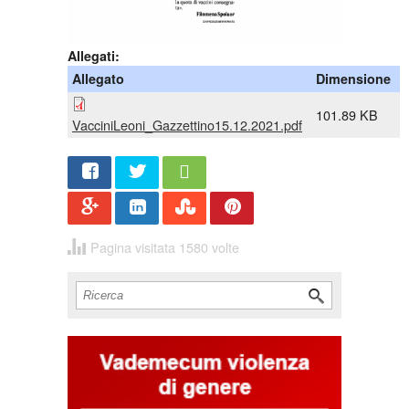
Allegati:
Allegato
Dimensione
101.89 KB
VacciniLeoni_Gazzettino15.12.2021.pdf
Share
Twee
t
Pagina visitata 1580 volte
Cerca
Form di ricerca