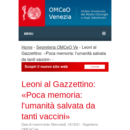
Jump to Navigation
MENU
Home
›
Segreteria OMCeO Ve
› Leoni al
Tu sei qui
Gazzettino: «Poca memoria: l'umanità salvata
da tanti vaccini» ›
Leoni al Gazzettino:
«Poca memoria:
l'umanità salvata da
tanti vaccini»
Data di inserimento: Mercoledì, 15/12/21 - Segreteria
OMCeO Ve