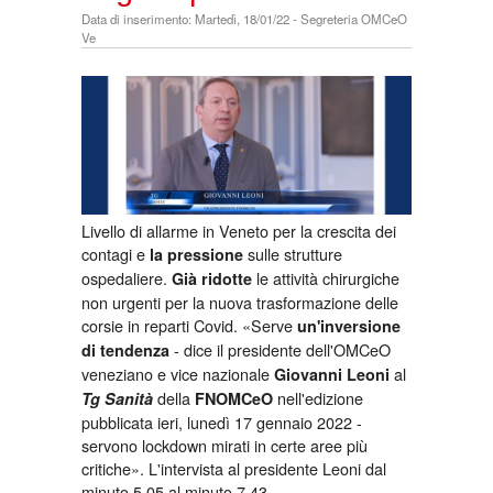
Data di inserimento: Martedì, 18/01/22 - Segreteria OMCeO
Ve
Livello di allarme in Veneto per la crescita dei
contagi e
sulle strutture
la pressione
ospedaliere.
le attività chirurgiche
Già ridotte
non urgenti per la nuova trasformazione delle
corsie in reparti Covid. «Serve
un'inversione
- dice il presidente dell'OMCeO
di tendenza
veneziano e vice nazionale
al
Giovanni Leoni
della
nell'edizione
Tg Sanità
FNOMCeO
pubblicata ieri, lunedì 17 gennaio 2022 -
servono lockdown mirati in certe aree più
critiche». L'intervista al presidente Leoni dal
minuto 5.05 al minuto 7.43.