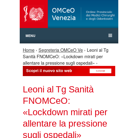
Jump to Navigation
MENU
Home
›
Segreteria OMCeO Ve
› Leoni al Tg
Tu sei qui
Sanità FNOMCeO: «Lockdown mirati per
allentare la pressione sugli ospedali» ›
Leoni al Tg Sanità
FNOMCeO:
«Lockdown mirati per
allentare la pressione
sugli ospedali»