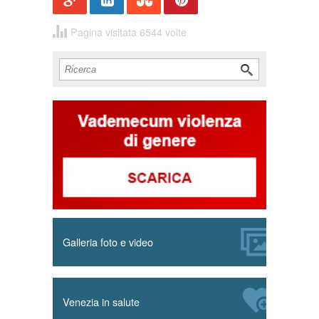
t
Pagina visitata 6544 volte
Cerca
Form di ricerca
Galleria foto e video
Venezia in salute