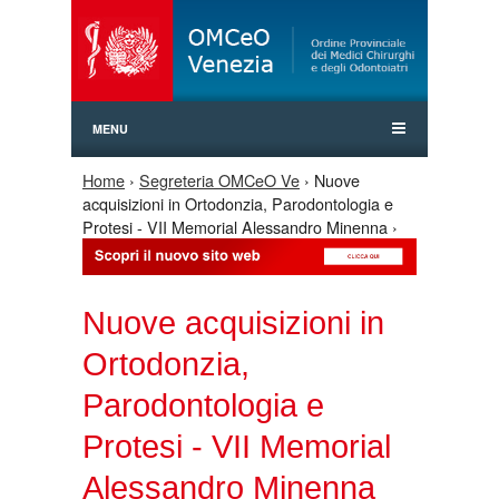
Jump to Navigation
MENU
Home
›
Segreteria OMCeO Ve
› Nuove
Tu sei qui
acquisizioni in Ortodonzia, Parodontologia e
Protesi - VII Memorial Alessandro Minenna ›
Nuove acquisizioni in
Ortodonzia,
Parodontologia e
Protesi - VII Memorial
Alessandro Minenna