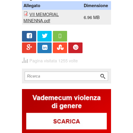
Allegato
Dimensione
VII MEMORIAL
6.96 MB
MINENNA.pdf
Share
Twee
t
Pagina visitata 1255 volte
Cerca
Form di ricerca