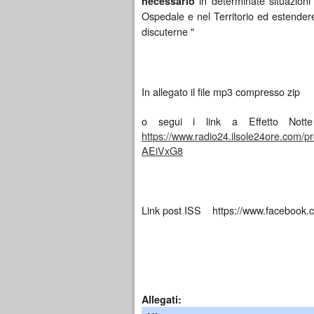
in determinate situazioni 
necessario
Ospedale e nel Territorio ed estendere 
discuterne "
In allegato il file mp3 compresso zip
o segui i link a Effetto N
https://www.radio24.ilsole24ore.com/
AEiVxG8
Link post ISS https://www.facebook
Allegati: