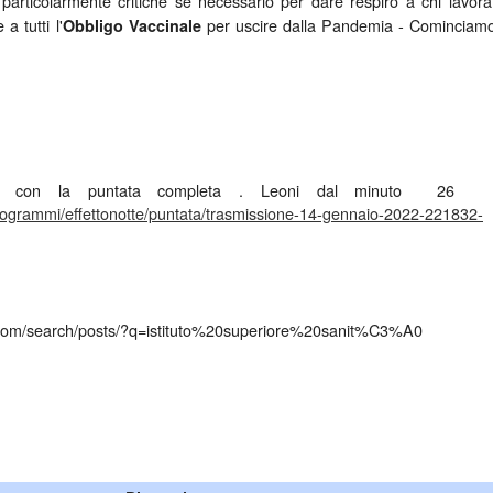
particolarmente critiche se necessario per dare respiro a chi lavora
a tutti l'
per uscire dalla Pandemia - Cominciam
Obbligo Vaccinale
otte con la puntata completa . Leoni dal minuto 
programmi/effettonotte/puntata/trasmissione-14-gennaio-2022-221832-
.com/search/posts/?q=istituto%20superiore%20sanit%C3%A0