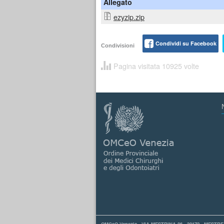
Allegato
ezyzip.zip
Condividi su Facebook
Condivisioni
Pagina visitata 10925 volte