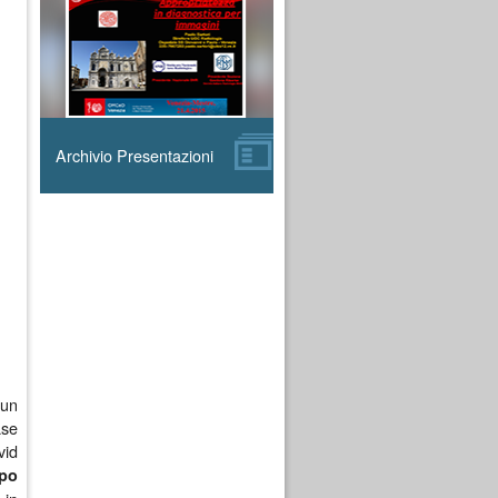
Archivio Presentazioni
 un
ase
vid
mpo