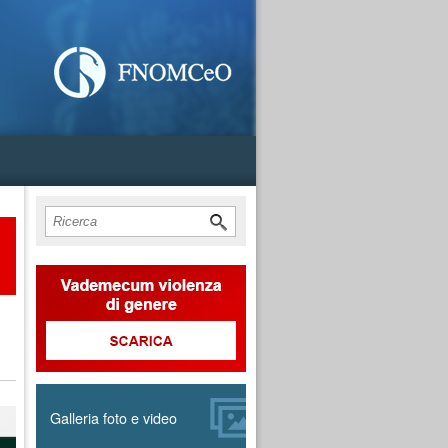
Cerca
Form di ricerca
Galleria foto e video