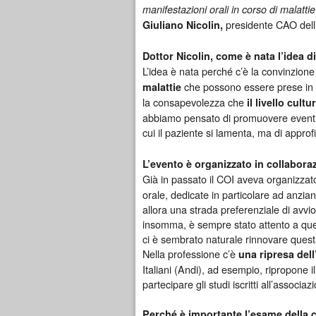
manifestazioni orali in corso di malatt
presidente CAO dell
Giuliano Nicolin,
Dottor Nicolin, come è nata l’idea
L’idea è nata perché c’è la convinzion
che possono essere prese in
malattie
la consapevolezza che
il livello cul
abbiamo pensato di promuovere eventi c
cui il paziente si lamenta, ma di approf
L’evento è organizzato in collabora
Già in passato il COI aveva organizzat
orale, dedicate in particolare ad anzia
allora una strada preferenziale di avvio 
insomma, è sempre stato attento a quest
ci è sembrato naturale rinnovare quest
Nella professione c’è
una ripresa dell
Italiani (Andi), ad esempio, ripropone
partecipare gli studi iscritti all’associaz
Perché è importante l’esame della c