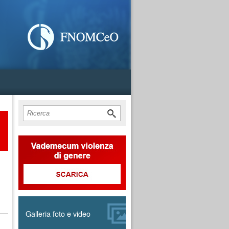
Cerca
Form di ricerca
Galleria foto e video