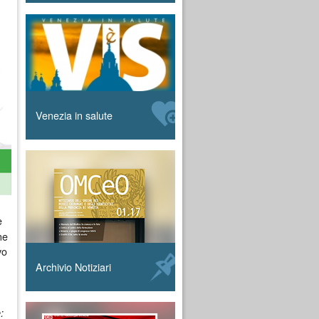
Venezia in salute
e
ne
vo
Archivio Notiziari
: