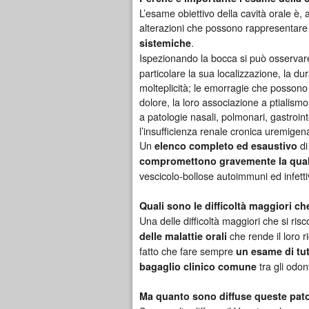
L’esame obiettivo della cavità orale è
alterazioni che possono rappresentar
.
sistemiche
Ispezionando la bocca si può osservar
particolare la sua localizzazione, la dur
molteplicità; le emorragie che posson
dolore, la loro associazione a ptialismo
a patologie nasali, polmonari, gastroint
l’insufficienza renale cronica uremigen
Un
di
elenco completo ed esaustivo
c
ompromettono gravemente la qualità
vescicolo-bollose autoimmuni ed infetti
Quali sono le difficoltà maggiori c
Una delle difficoltà maggiori che si risc
che rende il loro 
delle malattie orali
fatto che fare sempre
un esame di tut
tra gli odont
bagaglio clinico comune
Ma quanto sono diffuse queste pat