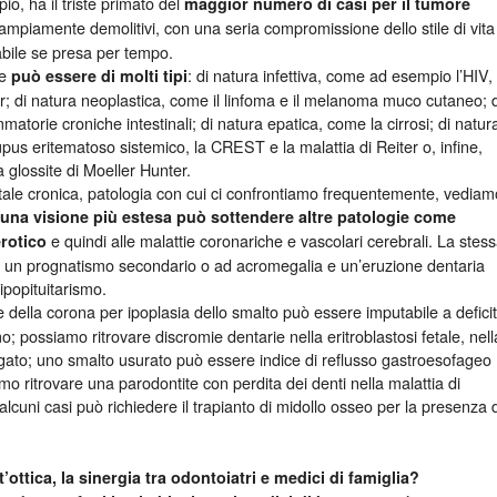
o, ha il triste primato del
maggior numero di casi per il tumore
i ampiamente demolitivi, con una seria compromissione dello stile di vita
abile se presa per tempo.
he
: di natura infettiva, come ad esempio l’HIV, 
p
uò
essere di
molti tipi
ter; di natura neoplastica, come il linfoma e il melanoma muco cutaneo; d
mmatorie croniche intestinali; di natura epatica, come la cirrosi; di natur
us eritematoso sistemico, la CREST e la malattia di Reiter o, infine,
 glossite di Moeller Hunter.
tale cronica, patologia con cui ci confrontiamo frequentemente, vediam
di una visione più estesa può sottendere altre patologie
come
e quindi alle malattie coronariche e vascolari cerebrali. La stes
rotico
 un prognatismo secondario o ad acromegalia e un’eruzione dentaria
ipopituitarismo.
e della corona per ipoplasia dello smalto può essere imputabile a deficit
mo; possiamo ritrovare discromie dentarie nella eritroblastosi fetale, nell
fegato; uno smalto usurato può essere indice di reflusso gastroesofageo
mo ritrovare una parodontite con perdita dei denti nella malattia di
lcuni casi può richiedere il trapianto di midollo osseo per la presenza d
ottica, la sinergia tra odontoiatri e medici di famiglia?