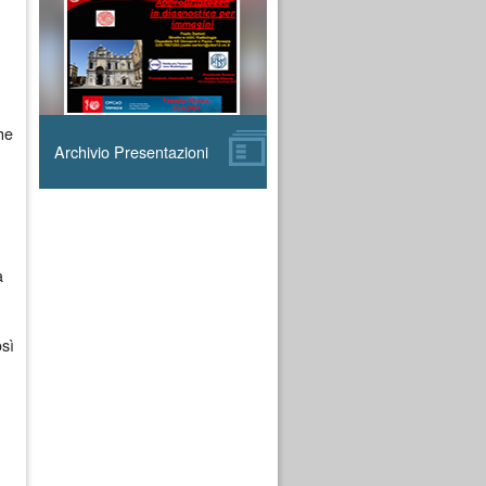
he
Archivio Presentazioni
a
osì