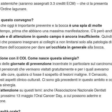
(saranno assegnati 3.3 crediti ECM) – che ci la presenta
ie sistemiche
’Ordine lagunare.
 di questo convegno?
e che oggi è importante prevenire e la bocca
è una spia di molte
 tempo, prima che abbiano una massima manifestazione. C’è però anc
. Quindi
turale e di attenzione in questo campo è ancora insufficiente
he possano insegnare ai colleghi a non limitarsi solo alla patologia di
ittare dell’occasione per dare
alla bocca.
un’occhiata in generale
zione con il COI. Come nasce questa sinergia?
o delle
incentrate in particolare sul carcinom
giornate di prevenzione
ni pensionati che venivano visitati gratuitamente e per i quali avevamo
alle cure, qualora ci fosse il sospetto di lesioni maligne. Il Cenacolo,
i aspetti clinico-culturali. Ci sono già precedenti in questo ambito e c
a sinergia.
su questi temi: anche l’Associazione Nazionale Dentisti
’attenzione
 il prossimo 13 maggio l’Oral Cancer Day, a cui possono aderire e
ione.
avità orale?