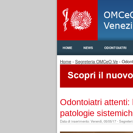
HOME
NEWS
ODONTOIATRI
Home
›
Segreteria OMCeO Ve
› Odonto
Tu sei qui
Odontoiatri attenti
patologie sistemic
Data di inserimento: Venerdì, 05/05/17 - Segret