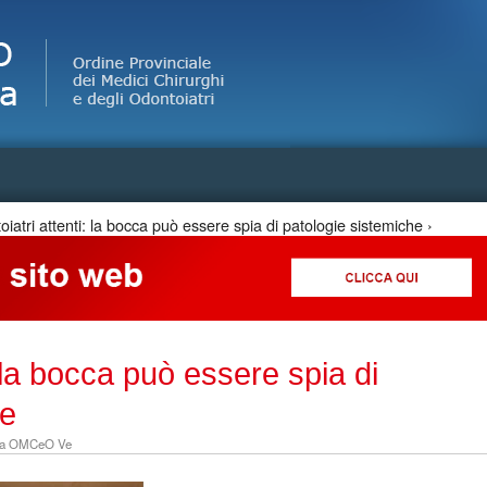
Jump to Navigation
iatri attenti: la bocca può essere spia di patologie sistemiche ›
: la bocca può essere spia di
he
eria OMCeO Ve