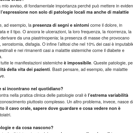
, a mio avviso, di fondamentale importanza perché può mettere in evide
e
l’espressione
non solo di pat
ologie locali
ma
anche di malattie
e, ad esempio, la
come il dolore, in
presenza di segni e sintomi
ata e il tipo. O ancora le ulcerazioni, la loro frequenza, la ricorrenza, la
o derivare da una piastrinopenia; la presenza di masse che provocano
, xerostomia, disfagia. O infine l’alitosi che nel 10% dei casi è imputabil
estinali e nei rimanenti casi a malattie sistemiche come il diabete e
a.
 tutte le manifestazioni sistemiche
. Queste patologie, pe
è
impossibile
. Basti pensare, ad esempio, alle malattie
 della vita dei pazienti
ve.
he si incontrano nel quotidiano?
ontra nella pratica clinica delle patologie orali è
l’estrema variabilità
riconoscimento piuttosto complesso. Un altro problema, invece, nasce d
to il cavo orale,
sapere dove guardare e
cosa vedere non è
oiatri.
ologie e da cosa nascono?