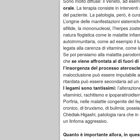
Sono molto diffuse: il Veneto, ad esempi
. La terapia consiste in intervent
orale
del paziente. La patologia, però, è cur
L’origine delle manifestazioni sistemic
sifilide, la mononucleosi, l’herpes zos
natura flogistica come le malattie infia
autoimmunitaria, come ad esempio il lup
legata alla carenza di vitamine, come la
Se poi pensiamo alla malattia parodon
che
se viene a
ffrontata al di fuori 
l’insorgenza del processo ateroscle
malocclusione può essere imputabile a
ritardata può essere secondaria ad un 
l’alterazion
I legami sono tantissimi:
vitaminici, rachitismo e ipoparatiroidis
Porfiria, nelle malattie congenite del 
cronico, di bruxismo, di bulimia; possia
Chèdiak-Higashi, patologia rara che in a
un linfoma aggressivo.
Quanto è importante allora, in quest’